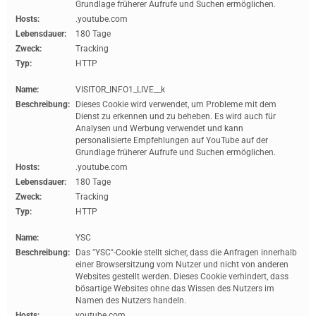
Grundlage früherer Aufrufe und Suchen ermöglichen.
Hosts:
.youtube.com
Lebensdauer:
180 Tage
Zweck:
Tracking
Typ:
HTTP
Name:
VISITOR_INFO1_LIVE__k
Beschreibung:
Dieses Cookie wird verwendet, um Probleme mit dem
Dienst zu erkennen und zu beheben. Es wird auch für
Analysen und Werbung verwendet und kann
personalisierte Empfehlungen auf YouTube auf der
Grundlage früherer Aufrufe und Suchen ermöglichen.
Hosts:
.youtube.com
Lebensdauer:
180 Tage
Zweck:
Tracking
Typ:
HTTP
Name:
YSC
Beschreibung:
Das "YSC"-Cookie stellt sicher, dass die Anfragen innerhalb
einer Browsersitzung vom Nutzer und nicht von anderen
Websites gestellt werden. Dieses Cookie verhindert, dass
bösartige Websites ohne das Wissen des Nutzers im
Namen des Nutzers handeln.
Hosts:
youtube.com