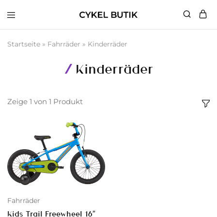
Cykel
Butik
Startseite
»
Fahrräder
»
Kinderräder
Kinderräder
Zeige
1
von
1
Produkt
Fahrräder
Kids Trail Freewheel 16″