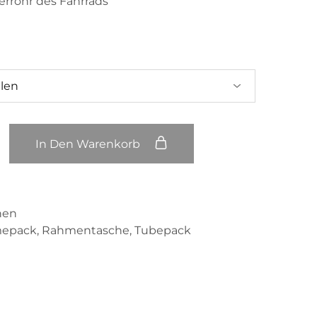
rrohr des Fahrrads
In Den Warenkorb
hen
mepack
,
Rahmentasche
,
Tubepack