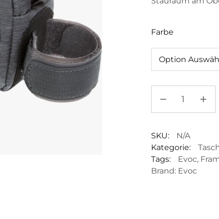
Stauraum am Obe
Farbe
SKU:
N/A
Kategorie:
Tasc
Tags:
Evoc
,
Fra
Brand:
Evoc