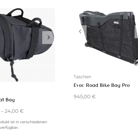
Taschen
Evoc Road Bike Bag Pro
945,00
€
at Bag
–
24,00
€
odukt ist in verschiedenen
verfügbar.