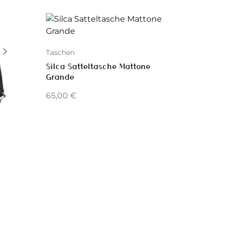
Taschen
Silca Satteltasche Mattone
Grande
65,00
€
Taschen
Evoc Bi
695,0
Dieses Pr
Varianten