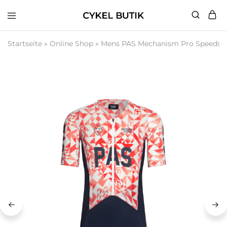
Cykel
Butik
Startseite
»
Online Shop
»
Mens PAS Mechanism Pro Speedsui