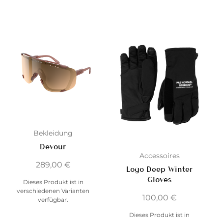
Bekleidung
Devour
Accessoires
289,00
€
Logo Deep Winter
Gloves
Dieses Produkt ist in
verschiedenen Varianten
100,00
€
verfügbar.
Dieses Produkt ist in