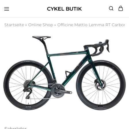
Cykel
Butik
Startseite
»
Online Shop
»
Officine Mattio Lemma RT Carbon 
Fahrräder