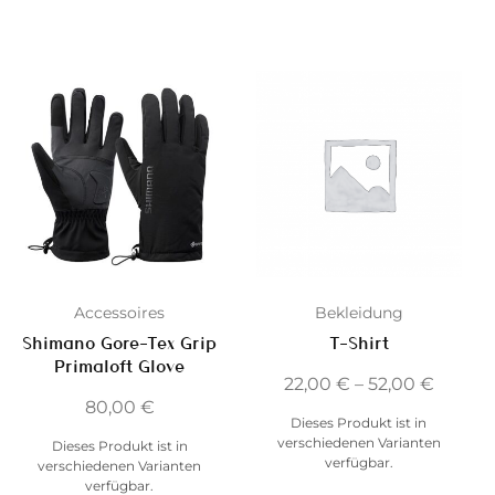
Accessoires
Bekleidung
Shimano Gore-Tex Grip
T-Shirt
Primaloft Glove
22,00
€
–
52,00
€
80,00
€
Dieses Produkt ist in
verschiedenen Varianten
Dieses Produkt ist in
verfügbar.
verschiedenen Varianten
verfügbar.