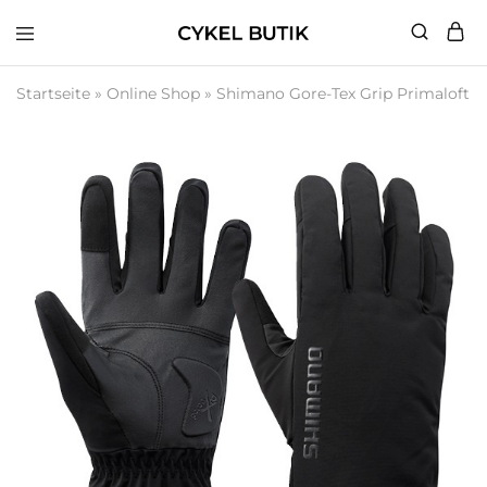
Cykel
Butik
Startseite
»
Online Shop
»
Shimano Gore-Tex Grip Primaloft G