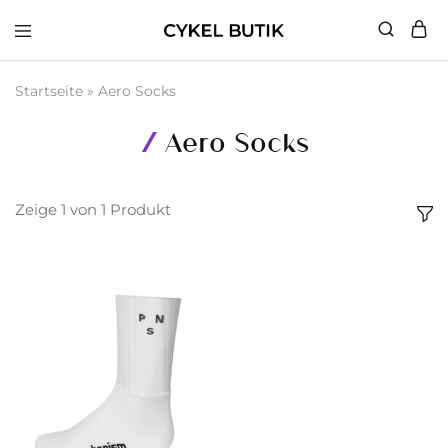
Cykel
Butik
Startseite
»
Aero Socks
Aero Socks
Zeige
1
von
1
Produkt