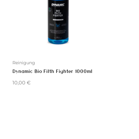
Reinigung
Dynamic Bio Filth Fighter 1000ml
10,00
€