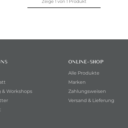
Zeige
1
von
1
Produkt
UNS
ONLINE-SHOP
Alle Produkte
att
Marken
g & Workshops
Zahlungsweisen
tter
Versand & Lieferung
t