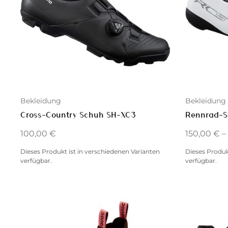
Bekleidung
Bekleidung
Cross-Country Schuh SH-XC3
Rennrad-S
100,00
€
150,00
€
–
Dieses Produkt ist in verschiedenen Varianten
Dieses Produk
verfügbar.
verfügbar.