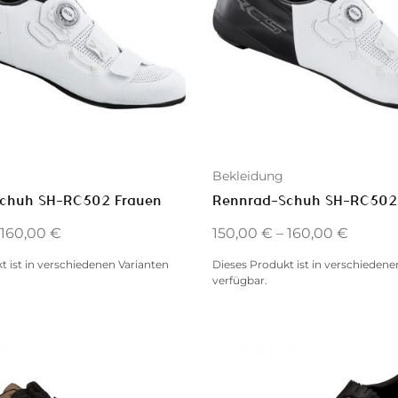
Bekleidung
chuh SH-RC502 Frauen
Rennrad-Schuh SH-RC502
160,00
€
150,00
€
–
160,00
€
t ist in verschiedenen Varianten
Dieses Produkt ist in verschiedene
verfügbar.