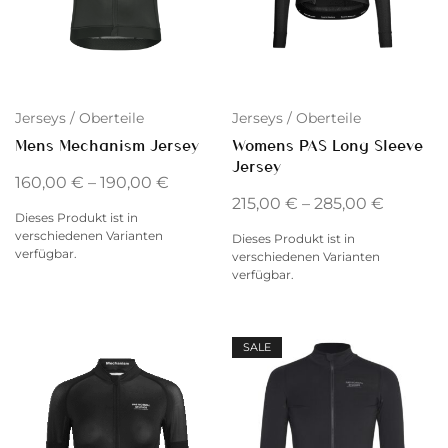
Jerseys / Oberteile
Jerseys / Oberteile
Mens Mechanism Jersey
Womens PAS Long Sleeve
Jersey
160,00
€
–
190,00
€
215,00
€
–
285,00
€
Dieses Produkt ist in
verschiedenen Varianten
Dieses Produkt ist in
verfügbar.
verschiedenen Varianten
verfügbar.
SALE