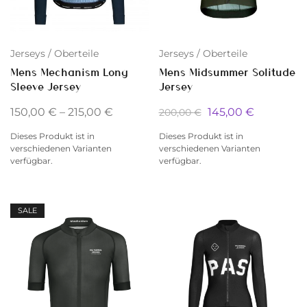
Jerseys / Oberteile
Jerseys / Oberteile
Mens Mechanism Long
Mens Midsummer Solitude
Sleeve Jersey
Jersey
150,00
€
–
215,00
€
145,00
€
200,00
€
Dieses Produkt ist in
Dieses Produkt ist in
verschiedenen Varianten
verschiedenen Varianten
verfügbar.
verfügbar.
SALE