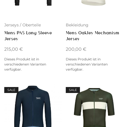
Bekleidung
Jerseys / Oberteile
Mens Oakley Mechanism
Mens PAS Long Sleeve
Jersey
Jersey
200,00
€
215,00
€
Dieses Produkt ist in
Dieses Produkt ist in
verschiedenen Varianten
verschiedenen Varianten
verfügbar.
verfügbar.
SALE
SALE