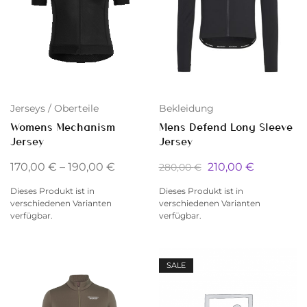
Jerseys / Oberteile
Bekleidung
Womens Mechanism
Mens Defend Long Sleeve
Jersey
Jersey
170,00
€
–
190,00
€
210,00
€
280,00
€
Dieses Produkt ist in
Dieses Produkt ist in
verschiedenen Varianten
verschiedenen Varianten
verfügbar.
verfügbar.
SALE