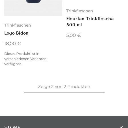
Trinkflaschen
Maurten Trinkflasche
500 ml
Trinkflaschen
Logo Bidon
5,00
€
18,00
€
Dieses Produkt ist in
verschiedenen Varianten
verfügbar.
Zeige
2
von
2
Produkten
STORE