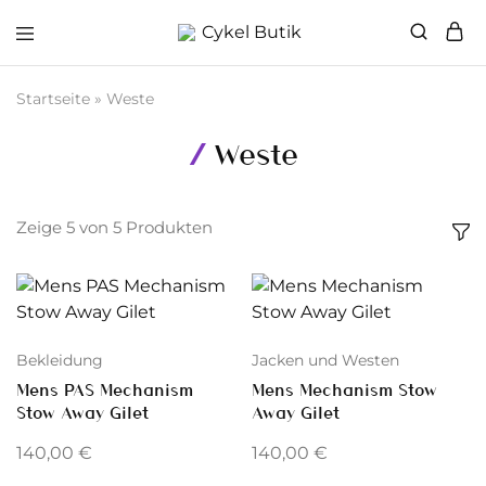
Cykel
Butik
Startseite
»
Weste
Weste
Zeige
5
von
5
Produkten
Bekleidung
Jacken und Westen
Mens PAS Mechanism
Mens Mechanism Stow
Stow Away Gilet
Away Gilet
140,00
€
140,00
€