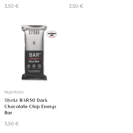
3,50
€
3,50
€
Nutrition
Styrkr BAR50 Dark
Chocolate Chip Energy
Bar
3,50
€