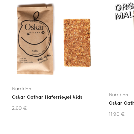
Nutrition
Nutrition
Oskar Oatbar Haferriegel Kids
Oskar Oatb
2,60
€
11,90
€