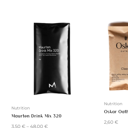
Nutrition
Nutrition
Oskar Oatb
Maurten Drink Mix 320
2,60
€
3,50
€
–
48,00
€