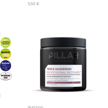
3,50
€
Nutrition