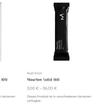
Nutrition
 100
Maurten Solid 160
3,00
€
–
36,00
€
n Varianten
Dieses Produkt ist in verschiedenen Varianten
verfügbar.