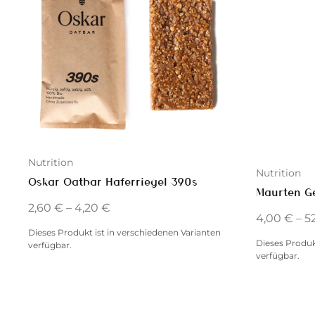
Nutrition
Nutrition
Oskar Oatbar Haferriegel 390s
Maurten Ge
2,60
€
–
4,20
€
4,00
€
–
5
Dieses Produkt ist in verschiedenen Varianten
Dieses Produk
verfügbar.
verfügbar.