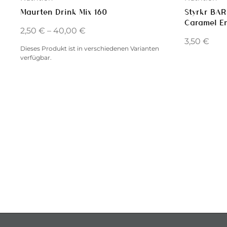
Styrkr BA
Maurten Drink Mix 160
Caramel E
2,50
€
–
40,00
€
3,50
€
Dieses Produkt ist in verschiedenen Varianten
verfügbar.