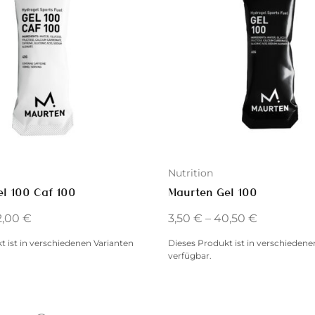
Nutrition
l 100 Caf 100
Maurten Gel 100
2,00
€
3,50
€
–
40,50
€
t ist in verschiedenen Varianten
Dieses Produkt ist in verschiedene
verfügbar.