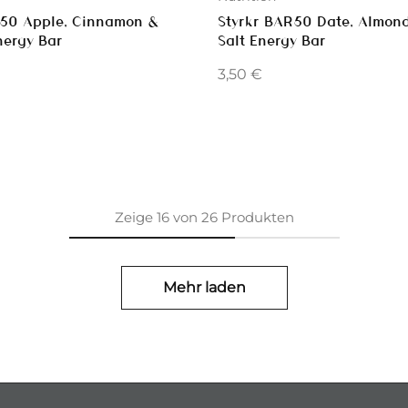
R50 Apple, Cinnamon &
Styrkr BAR50 Date, Almon
nergy Bar
Salt Energy Bar
3,50
€
Zeige
16
von
26
Produkten
Mehr laden