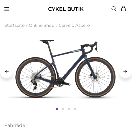
Cykel
Butik
Startseite
»
Online Shop
»
Cervélo Áspero
Fahrräder