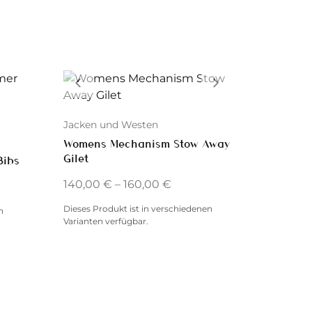
Jacken und Westen
Womens Mechanism Stow Away
Gilet
Bibs
140,00
€
–
160,00
€
Dieses Produkt ist in verschiedenen
n
Varianten verfügbar.
Jerseys 