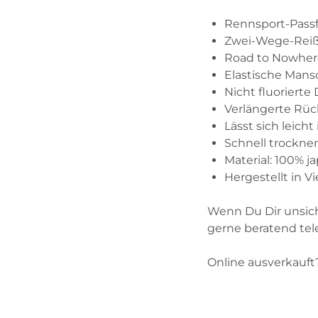
Rennsport-Pass
Zwei-Wege-Reißv
Road to Nowher
Elastische Mans
Nicht fluorier
Verlängerte Rück
Lässt sich leich
Schnell trockne
Material: 100% j
Hergestellt in 
Wenn Du Dir unsich
gerne beratend tele
Online ausverkauft?