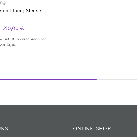
ung
fend Long Sleeve
210,00
€
€
odukt ist in verschiedenen
verfügbar.
UNS
ONLINE-SHOP