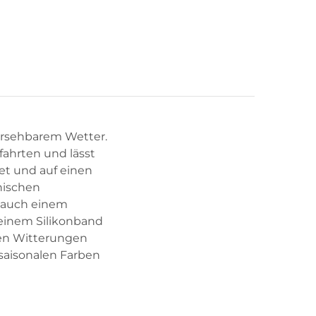
ersehbarem Wetter.
fahrten und lässt
et und auf einen
nischen
t auch einem
 einem Silikonband
 den Witterungen
 saisonalen Farben