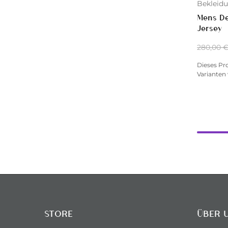
Bekleid
Mens De
Jersey
280,00
Dieses Pr
Varianten 
STORE
ÜBER 