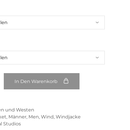
In Den Warenkorb
en und Westen
ket
,
Männer
,
Men
,
Wind
,
Windjacke
l Studios