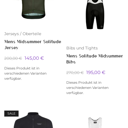
Jerseys / Oberteile
Mens Midsummer Solitude
Jersey
Bibs und Tights
Mens Solitude Midsummer
145,00
€
200,00
€
Bibs
Dieses Produkt ist in
195,00
€
270,00
€
verschiedenen Varianten
verfügbar.
Dieses Produkt ist in
verschiedenen Varianten
verfügbar.
SALE