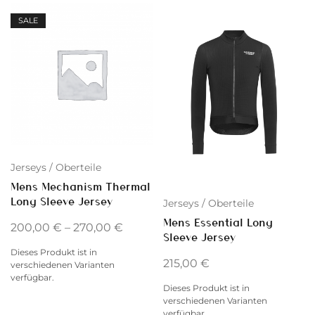
SALE
Jerseys / Oberteile
Mens Mechanism Thermal
Long Sleeve Jersey
Jerseys / Oberteile
Mens Essential Long
200,00
€
–
270,00
€
Sleeve Jersey
Dieses Produkt ist in
215,00
€
verschiedenen Varianten
verfügbar.
Dieses Produkt ist in
verschiedenen Varianten
verfügbar.