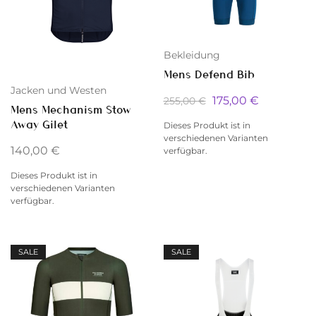
Bekleidung
Mens Defend Bib
Jacken und Westen
175,00
€
255,00
€
Mens Mechanism Stow
Away Gilet
Dieses Produkt ist in
verschiedenen Varianten
140,00
€
verfügbar.
Dieses Produkt ist in
verschiedenen Varianten
verfügbar.
SALE
SALE