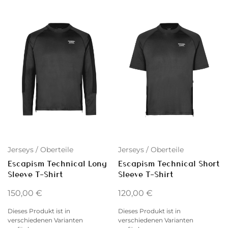
Jerseys / Oberteile
Jerseys / Oberteile
Escapism Technical Long
Escapism Technical Short
Sleeve T-Shirt
Sleeve T-Shirt
150,00
€
120,00
€
Dieses Produkt ist in
Dieses Produkt ist in
verschiedenen Varianten
verschiedenen Varianten