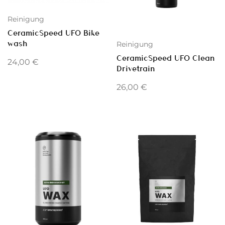
Reinigung
CeramicSpeed UFO Bike
wash
Reinigung
CeramicSpeed UFO Clean
24,00
€
Drivetrain
26,00
€