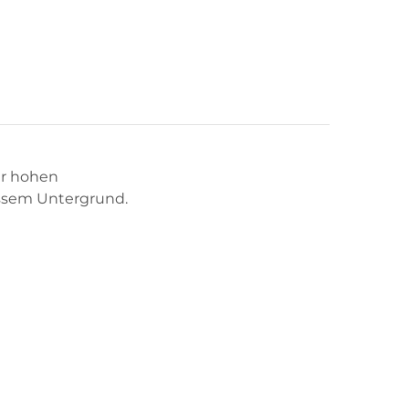
er hohen
ssem Untergrund.