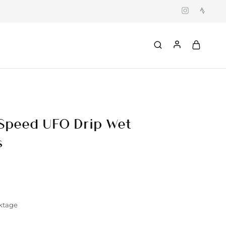
Speed UFO Drip Wet
s
rktage