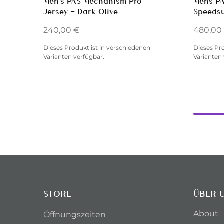
Men’s PAS Mechanism Pro
Mens P
Jersey — Dark Olive
Speedsu
240,00
€
480,00
Dieses Produkt ist in verschiedenen
Dieses Pr
Varianten verfügbar.
Varianten 
STORE
ÜBER 
About
Öffnungszeiten