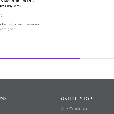
AS Mechanism Pro
it Origami
€
odukt ist in verschiedenen
verfügbar.
UNS
ONLINE-SHOP
Alle Produkte