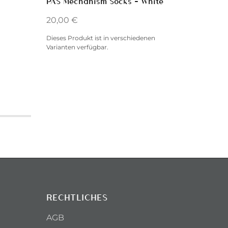
PAS Mechanism Socks – White
Cerami
Endura
20,00
€
60,00
Dieses Produkt ist in verschiedenen
Varianten verfügbar.
RECHTLICHES
AGB