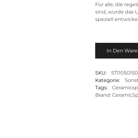
Für alle, die re
sind, wurde das 
speziell entwickel
In Den War
SKU:
571105015
Kategorie:
Sons
Tags:
Ceramics
Brand:
CeramicS