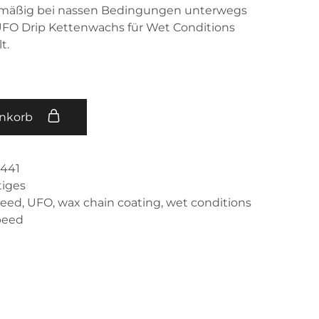
gelmäßig bei nassen Bedingungen unterwegs
UFO Drip Kettenwachs für Wet Conditions
t.
enkorb
0441
tiges
peed
,
UFO
,
wax chain coating
,
wet conditions
peed