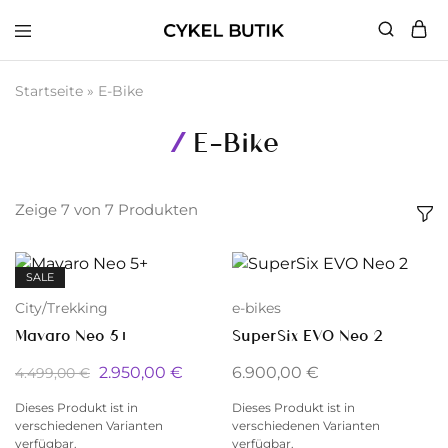
Cykel
Butik
Startseite
»
E-Bike
E-Bike
Zeige
7
von
7
Produkten
SALE
City/Trekking
e-bikes
Mavaro Neo 5+
SuperSix EVO Neo 2
2.950,00
€
6.900,00
€
4.499,00
€
Dieses Produkt ist in
Dieses Produkt ist in
verschiedenen Varianten
verschiedenen Varianten
verfügbar.
verfügbar.