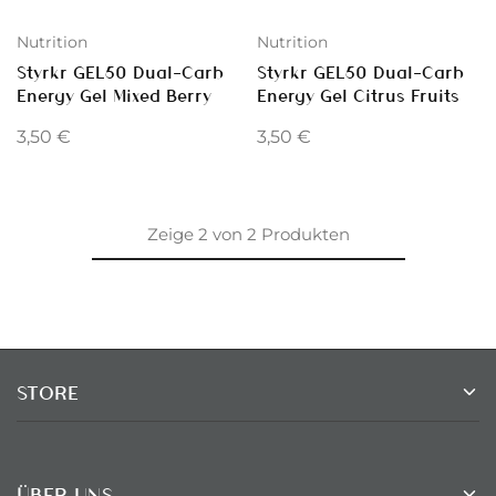
Nutrition
Nutrition
Styrkr GEL50 Dual-Carb
Styrkr GEL50 Dual-Carb
Energy Gel Mixed Berry
Energy Gel Citrus Fruits
3,50
€
3,50
€
Zeige
2
von
2
Produkten
STORE
ÜBER UNS