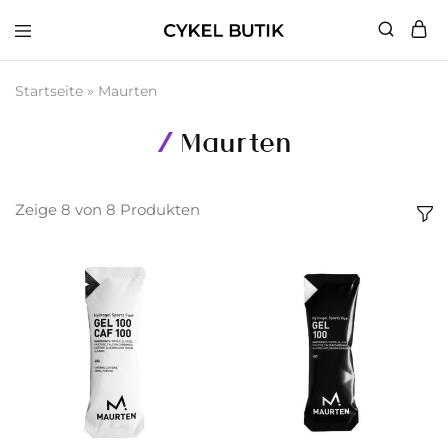
Cykel
Butik
Startseite
»
Maurten
Maurten
Zeige
8
von
8
Produkten