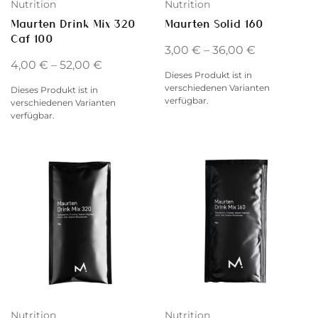
Nutrition
Nutrition
Maurten Drink Mix 320
Maurten Solid 160
Caf 100
3,00
€
–
36,00
€
4,00
€
–
52,00
€
Dieses Produkt ist in
verschiedenen Varianten
Dieses Produkt ist in
verfügbar.
verschiedenen Varianten
verfügbar.
Nutrition
Nutrition