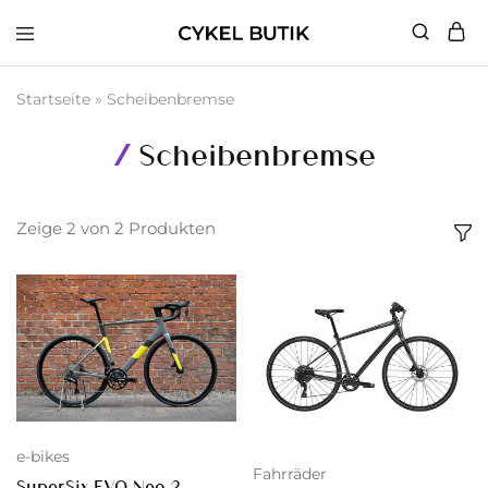
Cykel
Butik
Startseite
»
Scheibenbremse
Scheibenbremse
Zeige
2
von
2
Produkten
e-bikes
Fahrräder
SuperSix EVO Neo 2