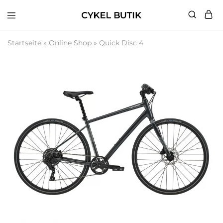
Cykel
Butik
Startseite
»
Online Shop
»
Quick Disc 4