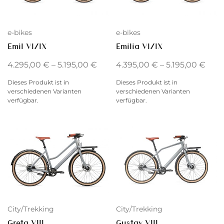
e-bikes
e-bikes
Emil VI/IX
Emilia VI/IX
4.295,00
€
–
5.195,00
€
4.395,00
€
–
5.195,00
€
Dieses Produkt ist in
Dieses Produkt ist in
verschiedenen Varianten
verschiedenen Varianten
verfügbar.
verfügbar.
City/Trekking
City/Trekking
Greta VIII
Gustav VIII