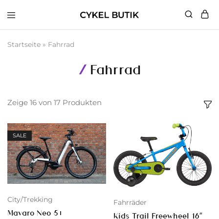
Cykel
Butik
Startseite
»
Fahrrad
Fahrrad
Zeige
16
von
17
Produkten
SALE
City/Trekking
Fahrräder
Mavaro Neo 5+
Kids Trail Freewheel 16″